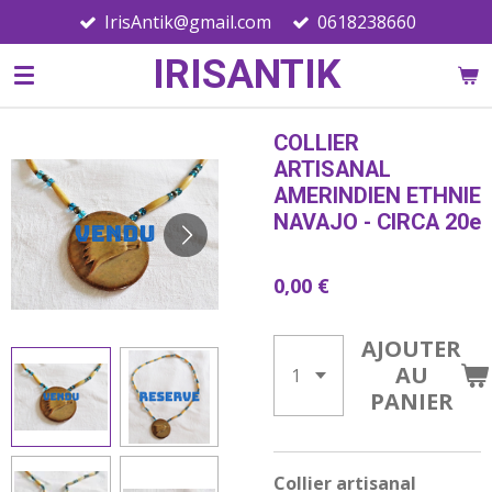
IrisAntik@gmail.com
0618238660
Passer
au
IRISANTIK
contenu
principal
COLLIER
ARTISANAL
AMERINDIEN ETHNIE
NAVAJO - CIRCA 20e
0,00 €
AJOUTER
AU
PANIER
Collier artisanal