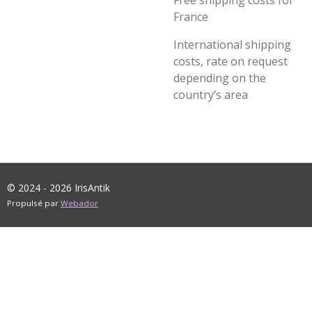
Free shipping costs for
France
International shipping
costs, rate on request
depending on the
country’s area
© 2024 - 2026 IrisAntik
Propulsé par
Webador