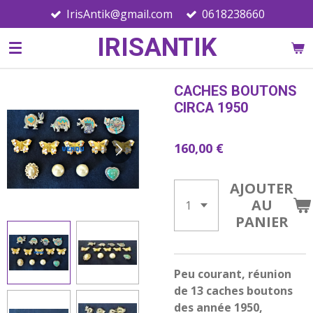
IrisAntik@gmail.com
0618238660
Passer
au
IRISANTIK
contenu
principal
CACHES BOUTONS
CIRCA 1950
160,00 €
AJOUTER
AU
PANIER
Peu courant, réunion
de 13 caches boutons
des année 1950,