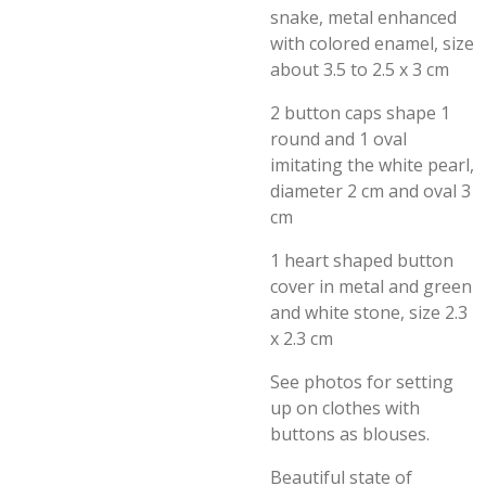
snake, metal enhanced
with colored enamel, size
about 3.5 to 2.5 x 3 cm
2 button caps shape 1
round and 1 oval
imitating the white pearl,
diameter 2 cm and oval 3
cm
1 heart shaped button
cover in metal and green
and white stone, size 2.3
x 2.3 cm
See photos for setting
up on clothes with
buttons as blouses.
Beautiful state of