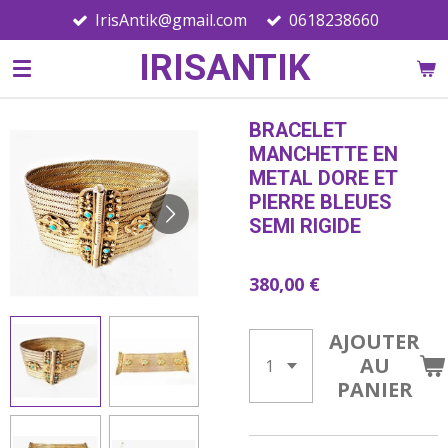
IrisAntik@gmail.com
0618238660
Passer
au
IRISANTIK
contenu
principal
BRACELET
MANCHETTE EN
METAL DORE ET
PIERRE BLEUES
SEMI RIGIDE
380,00 €
AJOUTER
AU
PANIER