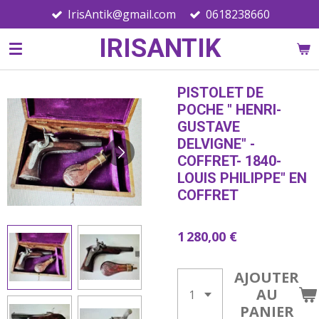
IrisAntik@gmail.com
0618238660
Passer
au
IRISANTIK
contenu
principal
PISTOLET DE
POCHE " HENRI-
GUSTAVE
DELVIGNE" -
COFFRET- 1840-
LOUIS PHILIPPE" EN
COFFRET
1 280,00 €
AJOUTER
AU
PANIER