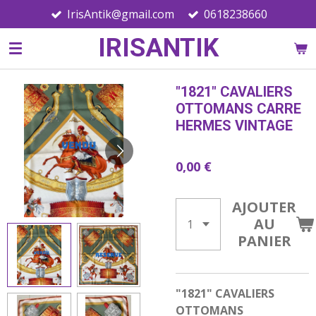
IrisAntik@gmail.com
0618238660
Passer
au
IRISANTIK
contenu
principal
"1821" CAVALIERS
OTTOMANS CARRE
HERMES VINTAGE
0,00 €
AJOUTER
AU
PANIER
"1821" CAVALIERS
OTTOMANS