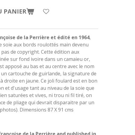
U PANIER
ançoise de la Perrière et édité en 1964
,
 de soie aux bords roulottés main devenu
 pas de copyright. Cette édition aux
inée sur fond ivoire dans un camaieu or,
 est apposé au bas et au centre avec le nom
un cartouche de guirlande, la signature de
s à droite en jaune. Ce joli foulard est en bon
n et d'usage tant au niveau de la soie que
n saturées et vives, ni trou ni fil tiré, on
e de pliage qui devrait disparaitre par un
r photos). Dimensions 87 X 91 cms
Françoise de la Perrière and published in