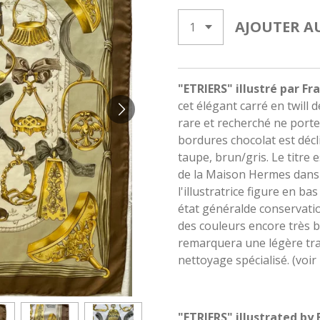
AJOUTER A
"ETRIERS" illustré par Fr
cet élégant carré en twill
rare et recherché ne porte
bordures chocolat est décl
taupe, brun/gris. Le titre
de la Maison Hermes dans 
l'illustratrice figure en ba
état généralde conservatio
des couleurs encore très bie
remarquera une légère trac
nettoyage spécialisé. (voi
"ETRIERS" illustrated by 