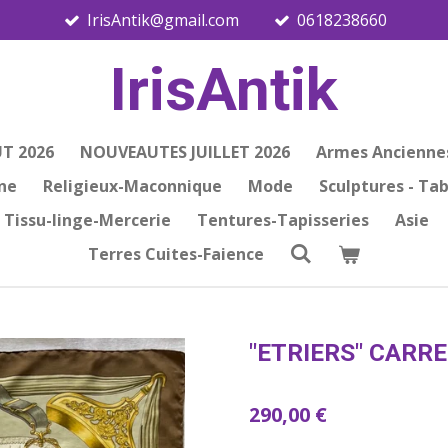
IrisAntik@gmail.com
0618238660
IrisAntik
T 2026
NOUVEAUTES JUILLET 2026
Armes Ancienne
ine
Religieux-Maconnique
Mode
Sculptures - Ta
Tissu-linge-Mercerie
Tentures-Tapisseries
Asie
Terres Cuites-Faience
"ETRIERS" CARR
290,00 €