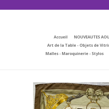
Passer
au
contenu
principal
Accueil
NOUVEAUTES AOU
Art de la Table - Objets de Vitr
Malles - Maroquinerie - Stylos