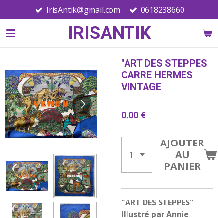
IrisAntik@gmail.com
0618238660
Passer
au
IRISANTIK
contenu
principal
"ART DES STEPPES
CARRE HERMES
VINTAGE
0,00 €
AJOUTER
AU
PANIER
"ART DES STEPPES"
Illustré par Annie